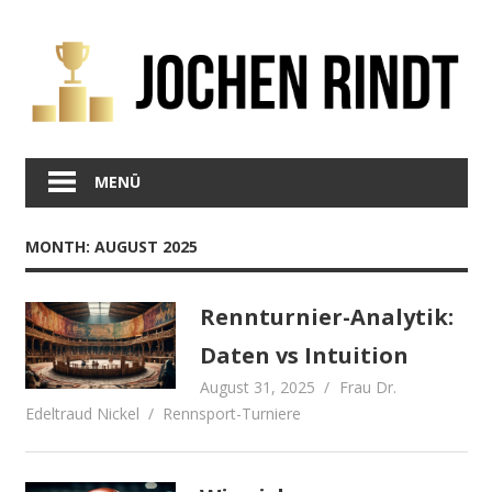
Zum
Inhalt
springen
MENÜ
MONTH:
AUGUST 2025
Rennturnier-Analytik:
Daten vs Intuition
August 31, 2025
Frau Dr.
Edeltraud Nickel
Rennsport-Turniere